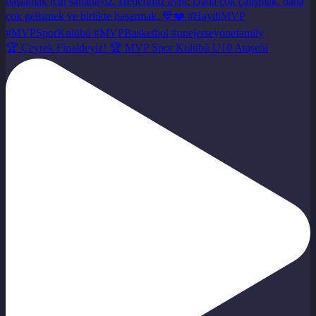
🏆 Çeyrek Finaldeyiz! 🏆 MVP Spor Kulübü U10 Ataşehi