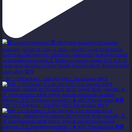
TBF U10 Erkekler C Ligi Play-Off 2.Tur maçında MVP
TBF U12 Erkekler C Ligi Play-Off 2.Tur maçında MVP
Hayatımıza güç, güven ve rehberlik katan tüm babal