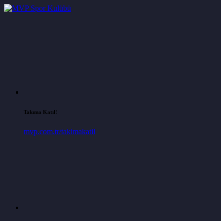
Takıma Katıl!
mvp.com.tr/takimakatil