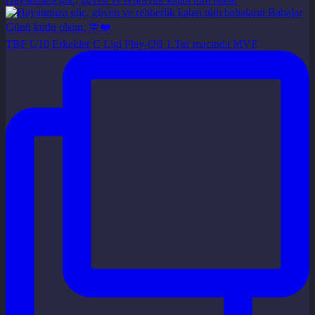
TBF U10 Erkekler C Ligi Play-Off 1.Tur maçında MVP