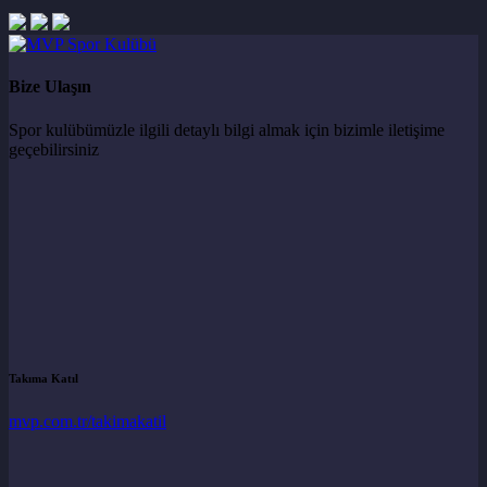
Bize Ulaşın
Spor kulübümüzle ilgili detaylı bilgi almak için bizimle iletişime
geçebilirsiniz
Takıma Katıl
mvp.com.tr/takimakatil