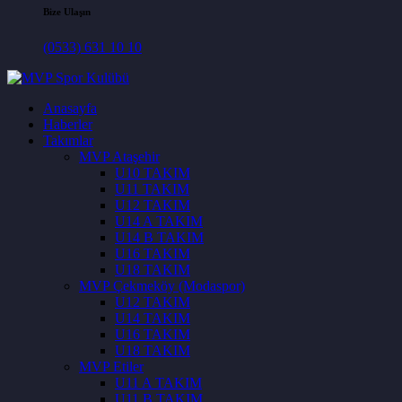
Bize Ulaşın
(0533) 631 10 10
Anasayfa
Haberler
Takımlar
MVP Ataşehir
U10 TAKIM
U11 TAKIM
U12 TAKIM
U14 A TAKIM
U14 B TAKIM
U16 TAKIM
U18 TAKIM
MVP Çekmeköy (Modaspor)
U12 TAKIM
U14 TAKIM
U16 TAKIM
U18 TAKIM
MVP Etiler
U11 A TAKIM
U11 B TAKIM